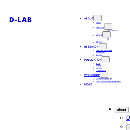
콘
텐
D-LAB
ABOUT
츠
D-LAB
로
PROFESSOR
JINHOPARK.CO.KR
바
MEMBER
OB
YB
CONTACT
로
RESEARCH
GRAFT ARCHITECTURE
가
COMPETITION
SEMINAR
기
PUBLICATION
BOOK
THESIS
ARTICLE
CONFERENCE
WORKSHOP
MASTER’S WORKSHOP
INHA INTERNATIONAL WORKSHOP
NEWS
about
D