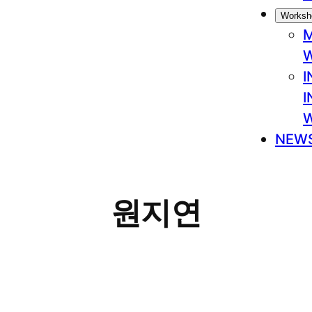
Worksh
M
I
I
NEW
원지연