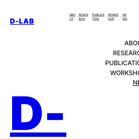
콘
텐
ABO
RESEA
PUBLICA
WORKS
NE
D-LAB
UT
RCH
TION
HOP
WS
츠
로
바
ABO
로
RESEAR
가
PUBLICATI
기
WORKSH
N
D-