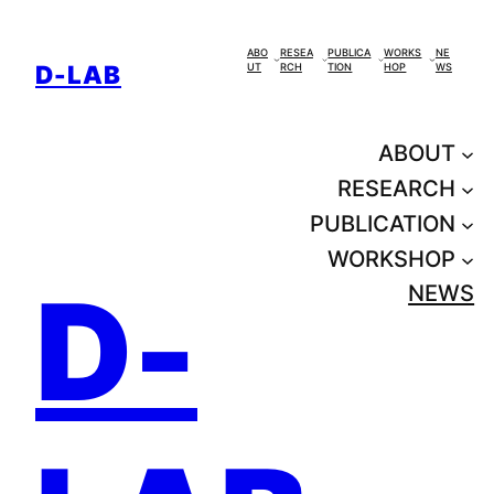
콘
텐
ABO
RESEA
PUBLICA
WORKS
NE
D-LAB
UT
RCH
TION
HOP
WS
츠
로
바
ABOUT
로
RESEARCH
가
PUBLICATION
기
WORKSHOP
D-
NEWS