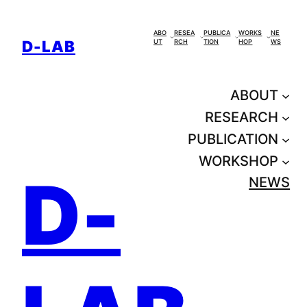
콘
텐
ABO
RESEA
PUBLICA
WORKS
NE
D-LAB
UT
RCH
TION
HOP
WS
츠
로
바
ABOUT
로
RESEARCH
가
PUBLICATION
기
WORKSHOP
D-
NEWS