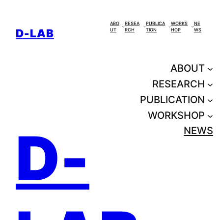
콘
텐
ABO
RESEA
PUBLICA
WORKS
NE
D-LAB
UT
RCH
TION
HOP
WS
츠
로
바
ABOUT
로
RESEARCH
가
PUBLICATION
기
WORKSHOP
D-
NEWS